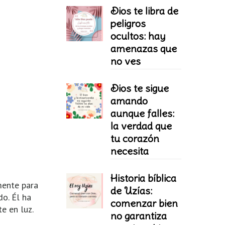
Dios te libra de
peligros
ocultos: hay
amenazas que
no ves
Dios te sigue
amando
aunque falles:
la verdad que
tu corazón
necesita
Historia bíblica
mente para
de Uzías:
do. Él ha
comenzar bien
e en luz.
no garantiza