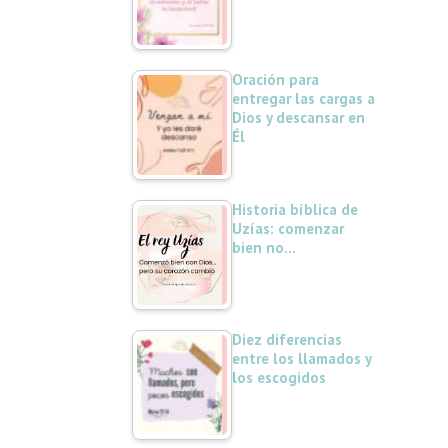
Oración para
entregar las cargas a
Dios y descansar en
Él
Historia bíblica de
Uzías: comenzar
bien no…
Diez diferencias
entre los llamados y
los escogidos