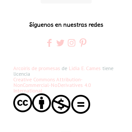
Síguenos en nuestras redes
Arcoiris de promesas
de
Lidia E. Cames
tiene
licencia
Creative Commons Attribution-
NonCommercial-NoDerivatives 4.0
International