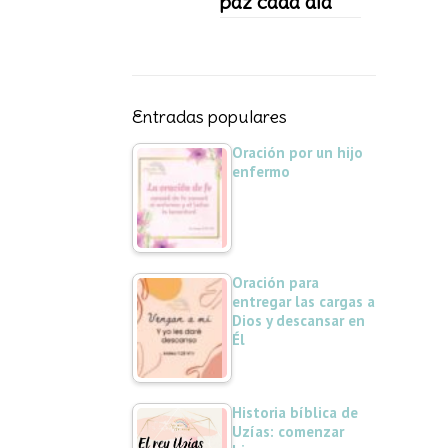
paz cada día
Entradas populares
Oración por un hijo
enfermo
Oración para
entregar las cargas a
Dios y descansar en
Él
Historia bíblica de
Uzías: comenzar