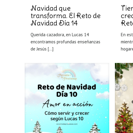
Navidad que
Tie
transforma. El Reto de
crec
Navidad Día 14
Ret
Querida cazadora, en Lucas 14
En es
encontramos profundas enseñanzas
mient
de Jesús
[…]
hogar