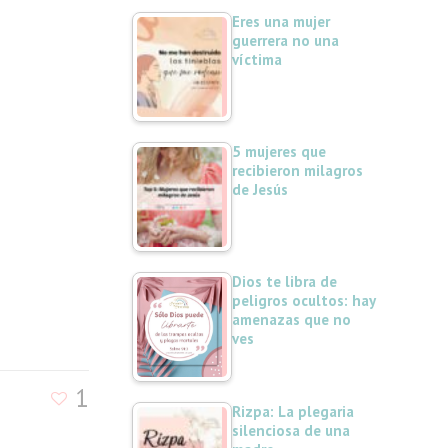
Eres una mujer
guerrera no una
víctima
5 mujeres que
recibieron milagros
de Jesús
Dios te libra de
peligros ocultos: hay
amenazas que no
ves
1
Rizpa: La plegaria
silenciosa de una