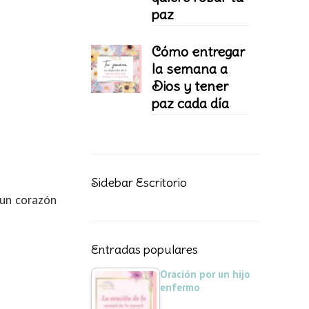
paz
Cómo entregar
la semana a
Dios y tener
paz cada día
Sidebar Escritorio
 un corazón
Entradas populares
Oración por un hijo
enfermo