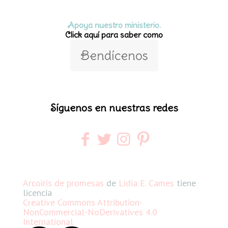
Apoya nuestro ministerio.
Click aquí para saber como
Bendícenos
Síguenos en nuestras redes
Arcoiris de promesas
de
Lidia E. Cames
tiene
licencia
Creative Commons Attribution-
NonCommercial-NoDerivatives 4.0
International