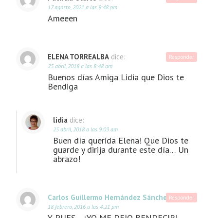
17 agosto, 2021 a las 9:48 pm
Ameeen
ELENA TORREALBA
dice:
Responder
25 abril, 2018 a las 8:48 am
Buenos días Amiga Lidia que Dios te
Bendiga
lidia
dice:
25 abril, 2018 a las 9:03 am
Buen día querida Elena! Que Dios te
guarde y dirija durante este día… Un
abrazo!
Carlos Guillermo Hernández Sánchez
dice:
Responder
18 febrero, 2016 a las 4:21 pm
Y PUES… ¡YO ME DEJO BENDECIR!