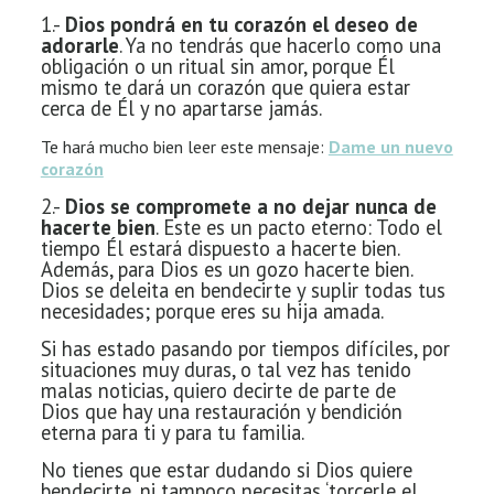
1.-
Dios pondrá en tu corazón el deseo de
adorarle
. Ya no tendrás que hacerlo como una
obligación o un ritual sin amor, porque Él
mismo te dará un corazón que quiera estar
cerca de Él y no apartarse jamás.
Te hará mucho bien leer este mensaje:
Dame un nuevo
corazón
2.-
Dios se compromete a no dejar nunca de
hacerte bien
. Este es un pacto eterno: Todo el
tiempo Él estará dispuesto a hacerte bien.
Además, p
ara Dios es un gozo hacerte bien.
Dios se
deleita en bendecirte y suplir todas tus
necesidades; porque eres su hija
amada.
Si has estado pasando por tiempos difíciles, por
situaciones
muy duras, o tal vez has tenido
malas noticias, quiero decirte de parte de
Dios
que hay una restauración y bendición
eterna para ti y para tu familia.
No tienes que estar dudando si Dios quiere
bendecirte, ni
tampoco necesitas ‘torcerle el