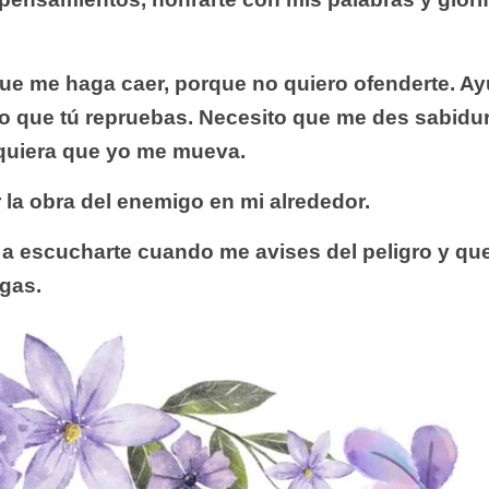
que me haga caer, porque no
quiero ofenderte.
Ay
 lo que tú
repruebas.
Necesito que me des sabidur
quiera que yo me mueva.
 la obra del enemigo en
mi alrededor.
s a escucharte cuando me
avises del peligro y q
igas.