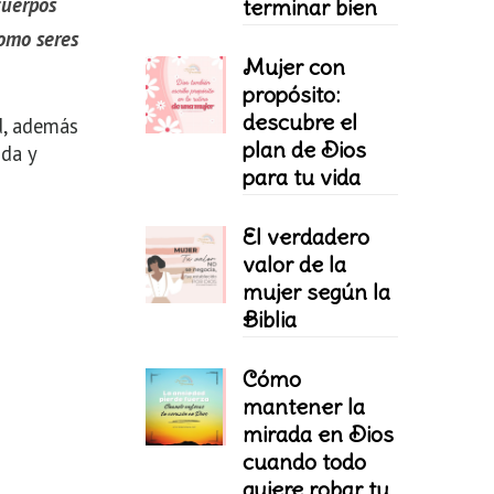
cuerpos
terminar bien
como seres
Mujer con
propósito:
descubre el
d, además
plan de Dios
uda y
para tu vida
El verdadero
valor de la
mujer según la
Biblia
Cómo
mantener la
mirada en Dios
cuando todo
quiere robar tu