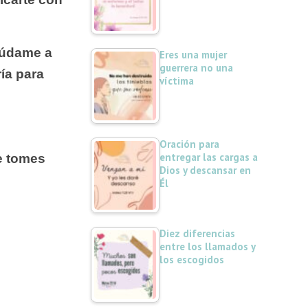
údame a
Eres una mujer
guerrera no una
ía para
víctima
Oración para
entregar las cargas a
ue tomes
Dios y descansar en
Él
Diez diferencias
entre los llamados y
los escogidos