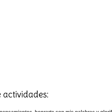
 actividades:
 pensamientos, honrarte
con mis palabras y glori