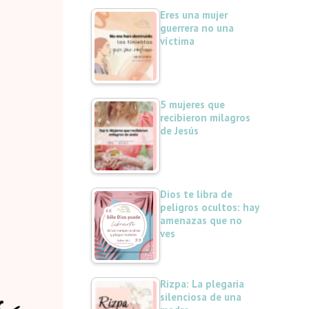
Eres una mujer
guerrera no una
víctima
5 mujeres que
recibieron milagros
de Jesús
Dios te libra de
peligros ocultos: hay
amenazas que no
ves
Rizpa: La plegaria
silenciosa de una