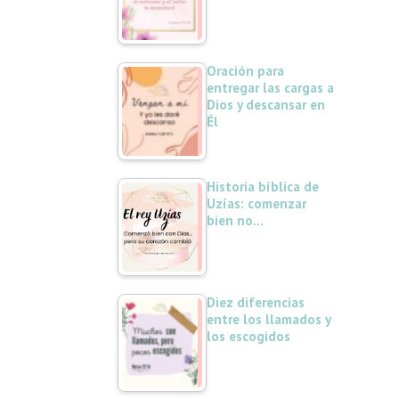
Oración para
entregar las cargas a
Dios y descansar en
Él
Historia bíblica de
Uzías: comenzar
bien no…
Diez diferencias
entre los llamados y
los escogidos