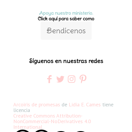
Apoya nuestro ministerio.
Click aquí para saber como
Bendícenos
Síguenos en nuestras redes
Arcoiris de promesas
de
Lidia E. Cames
tiene
licencia
Creative Commons Attribution-
NonCommercial-NoDerivatives 4.0
International