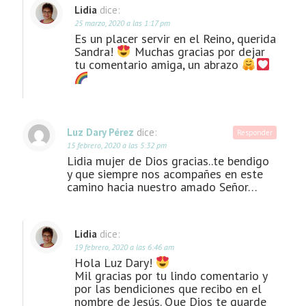
Lidia
dice:
25 marzo, 2020 a las 1:17 pm
Es un placer servir en el Reino, querida
Sandra!
Muchas gracias por dejar
tu comentario amiga, un abrazo
Luz Dary Pérez
dice:
Responder
15 febrero, 2020 a las 5:32 pm
Lidia mujer de Dios gracias..te bendigo
y que siempre nos acompañes en este
camino hacia nuestro amado Señor…
Lidia
dice:
19 febrero, 2020 a las 6:46 am
Hola Luz Dary!
Mil gracias por tu lindo comentario y
por las bendiciones que recibo en el
nombre de Jesús. Que Dios te guarde