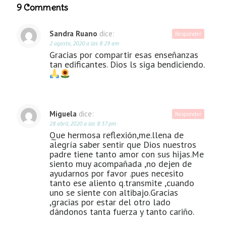
9 Comments
Sandra Ruano
dice:
Responder
2 agosto, 2020 a las 8:29 am
Gracias por compartir esas enseñanzas
tan edificantes. Dios ls siga bendiciendo.
Miguela
dice:
Responder
28 abril, 2020 a las 8:37 pm
Que hermosa reflexión,me.llena de
alegría saber sentir que Dios nuestros
padre tiene tanto amor con sus hijas.Me
siento muy acompañada ,no dejen de
ayudarnos por favor .pues necesito
tanto ese aliento q.transmite ,cuando
uno se siente con altibajo.Gracias
,gracias por estar del otro lado
dándonos tanta fuerza y tanto cariño.