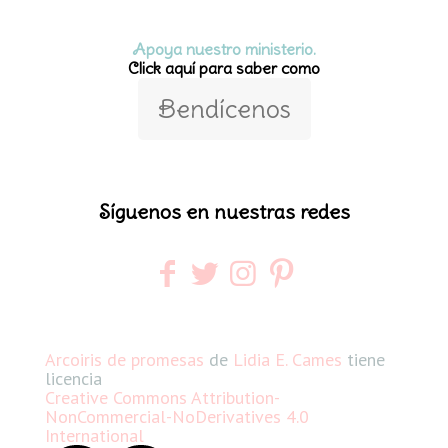
Apoya nuestro ministerio.
Click aquí para saber como
Bendícenos
Síguenos en nuestras redes
Arcoiris de promesas
de
Lidia E. Cames
tiene
licencia
Creative Commons Attribution-
NonCommercial-NoDerivatives 4.0
International