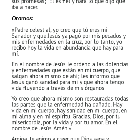
sus promesas; Él es fiel y hará lo que dijo que
iba
a hacer.
Oramos:
«Padre celestial, yo creo que tú eres mi
Sanador y que Jesús
ya pagó por mis pecados y
mis enfermedades en la cruz, por lo tanto, yo
recibo hoy la vida en
abundancia que hay para
mí.
En el nombre de Jesús le ordeno a las dolencias
y
enfermedades que están en mi cuerpo, que
salgan ahora mismo de ahí; les informo
que
Jesús ganó sanidad para mí y que ahora tengo
vida fluyendo a través de mis
órganos.
Yo creo que ahora mismo son restauradas todas
las partes que la
enfermedad ha dañado. Hay
vida en mi cuerpo, hay sanidad en mi cuerpo, en
mi
alma y en mi espíritu. Gracias, Dios, por tu
misericordia, por la vida y por tu
amor. En el
nombre de Jesús. Amén.»
Amiga, te animo a creer que Dios sana y