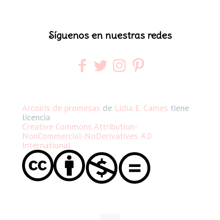
Síguenos en nuestras redes
Arcoiris de promesas
de
Lidia E. Cames
tiene
licencia
Creative Commons Attribution-
NonCommercial-NoDerivatives 4.0
International