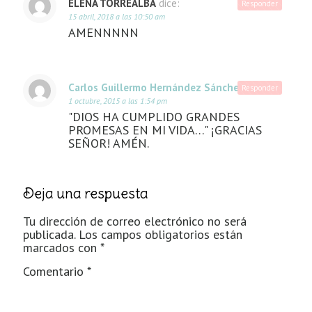
ELENA TORREALBA
dice:
Responder
15 abril, 2018 a las 10:50 am
AMENNNNN
Carlos Guillermo Hernández Sánchez
dice:
Responder
1 octubre, 2015 a las 1:54 pm
"DIOS HA CUMPLIDO GRANDES
PROMESAS EN MI VIDA…" ¡GRACIAS
SEÑOR! AMÉN.
Deja una respuesta
Tu dirección de correo electrónico no será
publicada.
Los campos obligatorios están
marcados con
*
Comentario
*