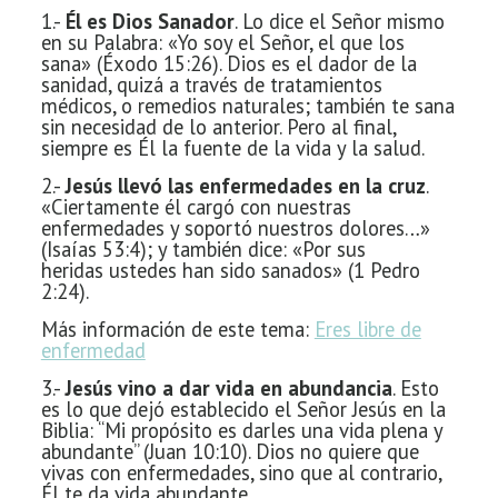
1.-
Él es Dios Sanador
. Lo dice el Señor mismo
en su
Palabra: «Yo soy el Señor, el que los
sana» (Éxodo 15:26). Dios es el dador de la
sanidad, quizá a través de tratamientos
médicos, o remedios naturales; también te sana
sin necesidad de lo anterior. Pero al final,
siempre es Él la fuente de la vida y la salud.
2.-
Jesús llevó las enfermedades en la cruz
.
«Ciertamente él cargó con nuestras
enfermedades y soportó
nuestros dolores…»
(Isaías 53:4); y también dice: «Por sus
heridas
ustedes han sido sanados» (1 Pedro
2:24).
Más información de este tema:
Eres libre de
enfermedad
3.-
Jesús vino a dar vida en abundancia
. Esto
es lo que dejó establecido el Señor Jesús en la
Biblia:
“Mi propósito es darles una vida plena y
abundante” (Juan 10:10). Dios no
quiere que
vivas con enfermedades, sino que al contrario,
Él te da vida
abundante.