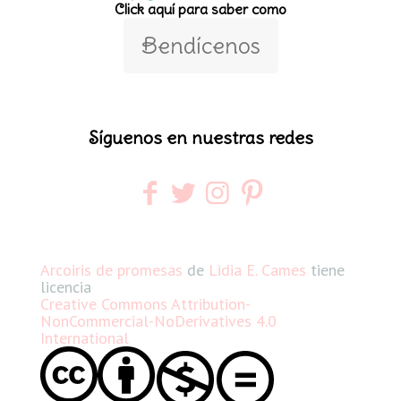
Click aquí para saber como
Bendícenos
Síguenos en nuestras redes
Arcoiris de promesas
de
Lidia E. Cames
tiene
licencia
Creative Commons Attribution-
NonCommercial-NoDerivatives 4.0
International