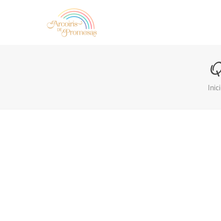
Q
Inic