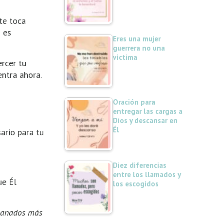
te toca
 es
Eres una mujer
guerrera no una
víctima
ercer tu
entra ahora.
Oración para
entregar las cargas a
Dios y descansar en
Él
ario para tu
Diez diferencias
entre los llamados y
ue Él
los escogidos
 ganados más