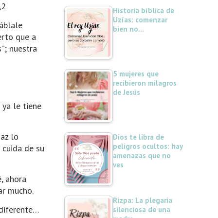
,2
Historia bíblica de
Uzías: comenzar
háblale
bien no…
erto que a
”; nuestra
5 mujeres que
recibieron milagros
de Jesús
 ya le tiene
az lo
Dios te libra de
peligros ocultos: hay
 cuida de su
amenazas que no
ves
, ahora
ar mucho.
Rizpa: La plegaria
 diferente…
silenciosa de una