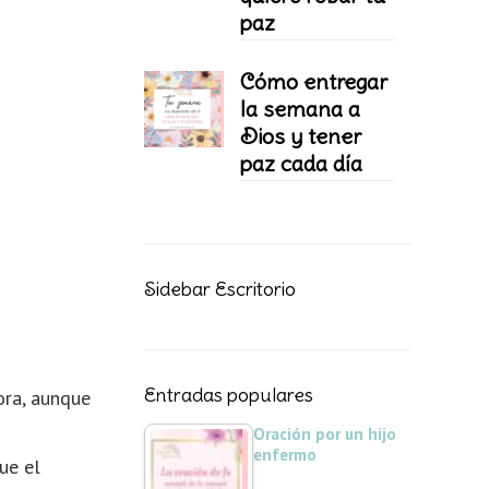
paz
Cómo entregar
la semana a
Dios y tener
paz cada día
Sidebar Escritorio
Entradas populares
ora, aunque
Oración por un hijo
enfermo
ue el