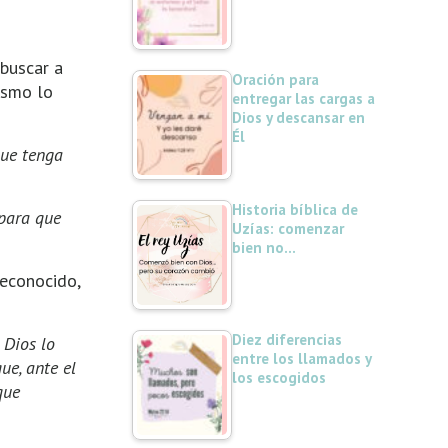
buscar a
Oración para
mismo lo
entregar las cargas a
Dios y descansar en
Él
que tenga
Historia bíblica de
 para que
Uzías: comenzar
bien no…
reconocido,
Diez diferencias
 Dios lo
entre los llamados y
ue, ante el
los escogidos
que