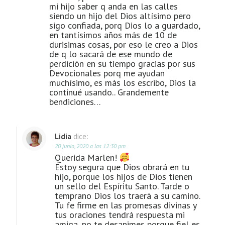
mi hijo saber q anda en las calles
siendo un hijo del Dios altísimo pero
sigo confiada, porq Dios lo a guardado,
en tantísimos años más de 10 de
durisimas cosas, por eso le creo a Dios
de q lo sacará de ese mundo de
perdición en su tiempo gracias por sus
Devocionales porq me ayudan
muchísimo, es más los escribo, Dios la
continué usando.. Grandemente
bendiciones…
Lidia
dice:
20 junio, 2020 a las 12:30 pm
Querida Marlen!
Estoy segura que Dios obrará en tu
hijo, porque los hijos de Dios tienen
un sello del Espíritu Santo. Tarde o
temprano Dios los traerá a su camino.
Tu fe firme en las promesas divinas y
tus oraciones tendrá respuesta mi
amiga, no te desanimes porque fiel es