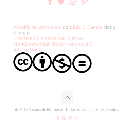
Arcoiris de promesas
de
Lidia E. Cames
tiene
licencia
Creative Commons Attribution-
NonCommercial-NoDerivatives 4.0
International
© 2019 Arcoiris de Promesas. Todos los derechos reservados.