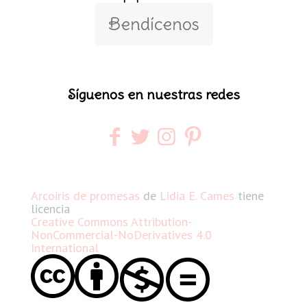
Bendícenos
Síguenos en nuestras redes
Arcoiris de promesas
de
Lidia E. Cames
tiene
licencia
Creative Commons Attribution-
NonCommercial-NoDerivatives 4.0
International