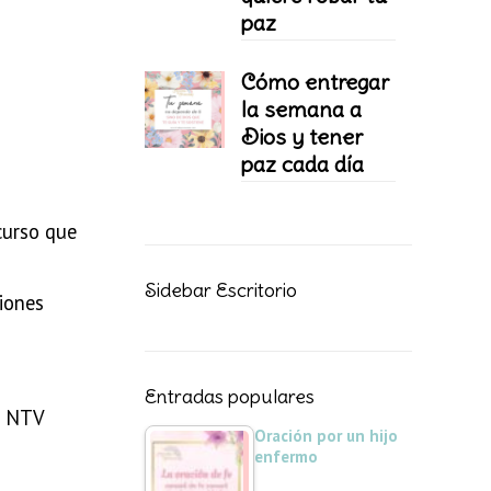
paz
Cómo entregar
la semana a
Dios y tener
paz cada día
curso que
Sidebar Escritorio
ciones
Entradas populares
3 NTV
Oración por un hijo
enfermo