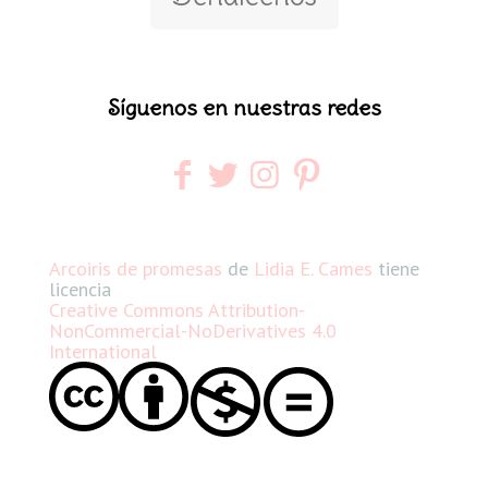
Síguenos en nuestras redes
Arcoiris de promesas
de
Lidia E. Cames
tiene
licencia
Creative Commons Attribution-
NonCommercial-NoDerivatives 4.0
International