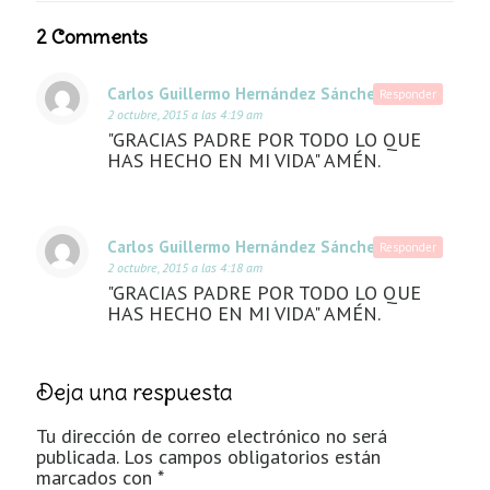
2 Comments
Carlos Guillermo Hernández Sánchez
dice:
Responder
2 octubre, 2015 a las 4:19 am
"GRACIAS PADRE POR TODO LO QUE
HAS HECHO EN MI VIDA" AMÉN.
Carlos Guillermo Hernández Sánchez
dice:
Responder
2 octubre, 2015 a las 4:18 am
"GRACIAS PADRE POR TODO LO QUE
HAS HECHO EN MI VIDA" AMÉN.
Deja una respuesta
Tu dirección de correo electrónico no será
publicada.
Los campos obligatorios están
marcados con
*