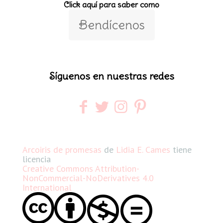
Click aquí para saber como
Bendícenos
Síguenos en nuestras redes
Arcoiris de promesas
de
Lidia E. Cames
tiene
licencia
Creative Commons Attribution-
NonCommercial-NoDerivatives 4.0
International