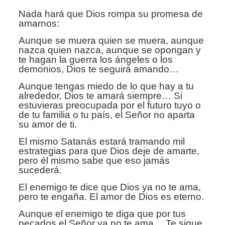
Nada hará que Dios rompa su promesa de
amarnos:
Aunque se muera quien se muera, aunque
nazca quien nazca,
aunque se opongan y
te hagan la guerra los ángeles o los
demonios, Dios te
seguirá amando…
Aunque tengas miedo de lo que hay a tu
alrededor, Dios te
amará siempre… Si
estuvieras preocupada por el futuro tuyo o
de tu familia o tu
país, el Señor no aparta
su amor de ti.
El mismo Satanás estará tramando mil
estrategias para que
Dios deje de amarte,
pero él mismo sabe que eso jamás
sucederá.
El enemigo te dice que Dios ya no te ama,
pero te engaña. El
amor de Dios es eterno.
Aunque el enemigo te diga que por tus
pecados el Señor ya no
te ama… Te sigue