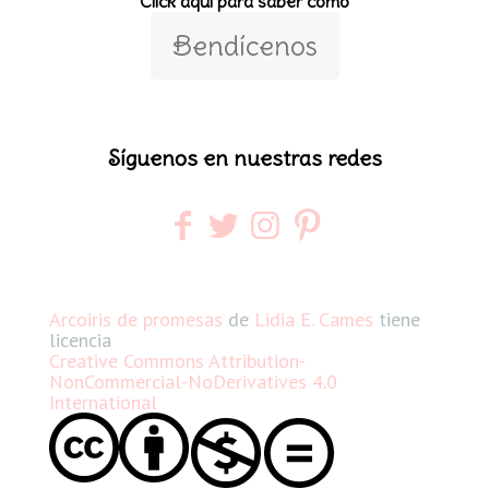
Click aquí para saber como
Bendícenos
Síguenos en nuestras redes
Arcoiris de promesas
de
Lidia E. Cames
tiene
licencia
Creative Commons Attribution-
NonCommercial-NoDerivatives 4.0
International