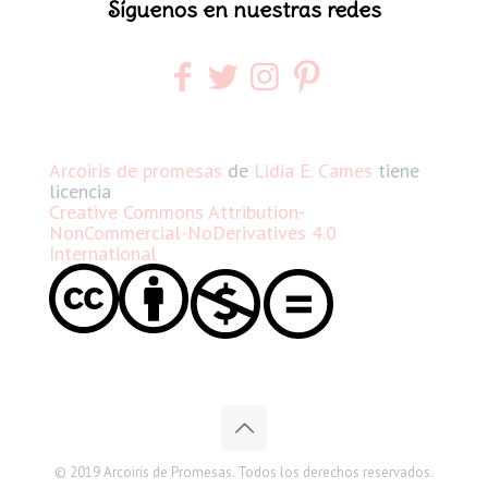
Síguenos en nuestras redes
Arcoiris de promesas
de
Lidia E. Cames
tiene
licencia
Creative Commons Attribution-
NonCommercial-NoDerivatives 4.0
International
© 2019 Arcoiris de Promesas. Todos los derechos reservados.