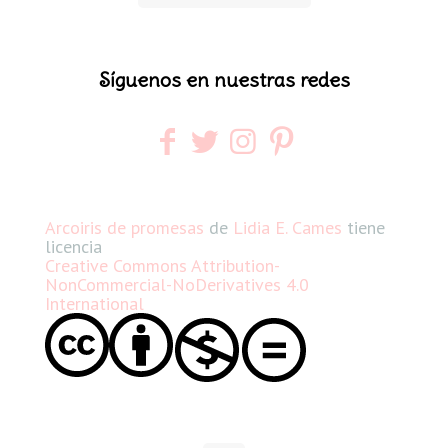
Síguenos en nuestras redes
Arcoiris de promesas
de
Lidia E. Cames
tiene
licencia
Creative Commons Attribution-
NonCommercial-NoDerivatives 4.0
International