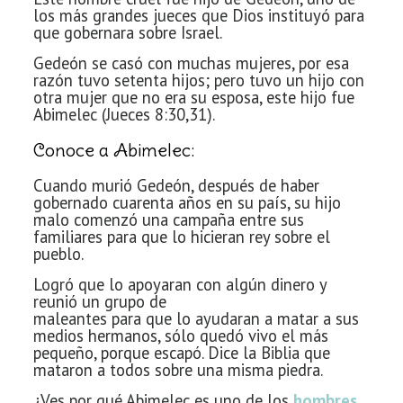
los más grandes jueces
que Dios instituyó para
que gobernara sobre Israel.
Gedeón se casó con muchas mujeres, por esa
razón tuvo
setenta hijos; pero tuvo un hijo con
otra mujer que no era su esposa, este hijo
fue
Abimelec (Jueces 8:30,31).
Conoce a Abimelec:
Cuando murió Gedeón, después de haber
gobernado cuarenta
años en su país, su hijo
malo comenzó una campaña entre sus
familiares para
que lo hicieran rey sobre el
pueblo.
Logró que lo apoyaran con algún dinero y
reunió un grupo de
maleantes para que lo ayudaran a matar a sus
medios hermanos, sólo quedó vivo
el más
pequeño, porque escapó. Dice la Biblia que
mataron a todos sobre una
misma piedra.
¿Ves por qué Abimelec es uno de los
hombres