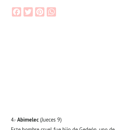
Facebook
Twitter
Pinterest
WhatsApp
4.-
Abimelec
(Jueces 9)
Este hombre cruel fue hijo de Gedeón, uno de