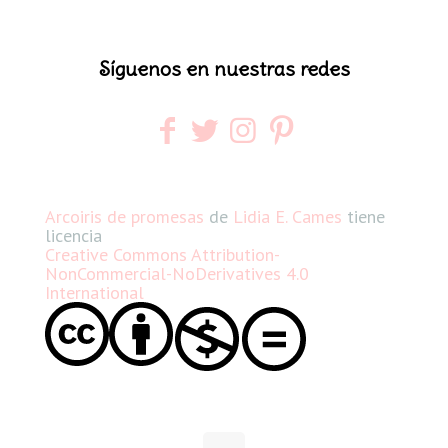
Síguenos en nuestras redes
Arcoiris de promesas
de
Lidia E. Cames
tiene
licencia
Creative Commons Attribution-
NonCommercial-NoDerivatives 4.0
International