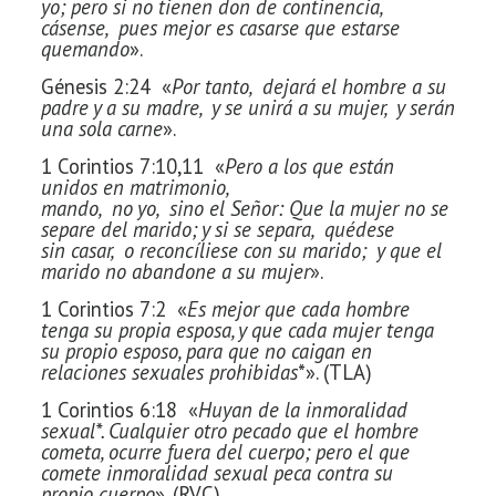
yo; pero si
no tienen don de continencia,
cásense, pues mejor es casarse que estarse
quemando
».
Génesis 2:24 «
Por
tanto, dejará el hombre a su
padre y a
su madre, y se unirá a su mujer, y serán
una sola carne
».
1 Corintios 7:10,11 «
Pero
a los que están
unidos en matrimonio,
mando, no yo, sino el Señor: Que la mujer no se
separe del
marido; y si se separa, quédese
sin
casar, o reconcíliese con su
marido; y que el
marido no abandone a su
mujer
».
1 Corintios 7:2 «
Es
mejor que cada hombre
tenga su propia esposa, y que cada mujer tenga
su propio
esposo, para que no caigan en
relaciones sexuales prohibidas
*». (TLA)
1 Corintios 6:18 «
Huyan
de la inmoralidad
sexual*. Cualquier otro pecado que el hombre
cometa, ocurre
fuera del cuerpo; pero el que
comete inmoralidad sexual peca contra su
propio
cuerpo
». (RVC)