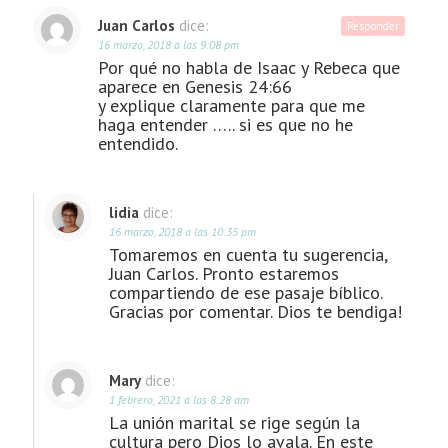
Juan Carlos
dice:
Responder
16 marzo, 2018 a las 9:08 pm
Por qué no habla de Isaac y Rebeca que
aparece en Genesis 24:66
y explique claramente para que me
haga entender ….. si es que no he
entendido.
lidia
dice:
16 marzo, 2018 a las 10:35 pm
Tomaremos en cuenta tu sugerencia,
Juan Carlos. Pronto estaremos
compartiendo de ese pasaje bíblico.
Gracias por comentar. Dios te bendiga!
Mary
dice:
1 febrero, 2021 a las 8:28 am
La unión marital se rige según la
cultura pero Dios lo avala. En este