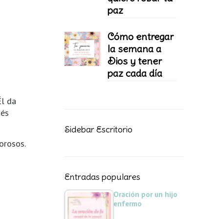
paz
Cómo entregar
la semana a
Dios y tener
paz cada día
Él da
tés
Sidebar Escritorio
orosos.
Entradas populares
Oración por un hijo
enfermo