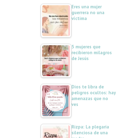
Eres una mujer
guerrera no una
víctima
5 mujeres que
recibieron milagros
de Jesús
Dios te libra de
peligros ocultos: hay
amenazas que no
ves
Rizpa: La plegaria
silenciosa de una