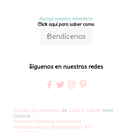
Apoya nuestro ministerio.
Click aquí para saber como
Bendícenos
Síguenos en nuestras redes
Arcoiris de promesas
de
Lidia E. Cames
tiene
licencia
Creative Commons Attribution-
NonCommercial-NoDerivatives 4.0