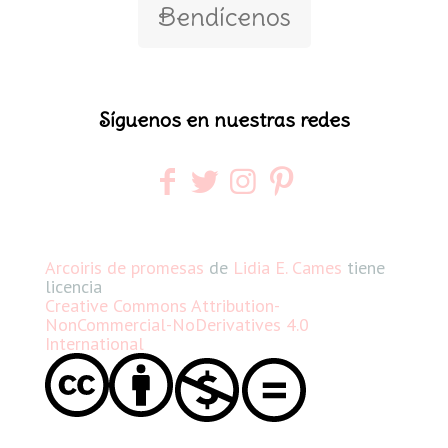
Bendícenos
Síguenos en nuestras redes
Arcoiris de promesas
de
Lidia E. Cames
tiene
licencia
Creative Commons Attribution-
NonCommercial-NoDerivatives 4.0
International