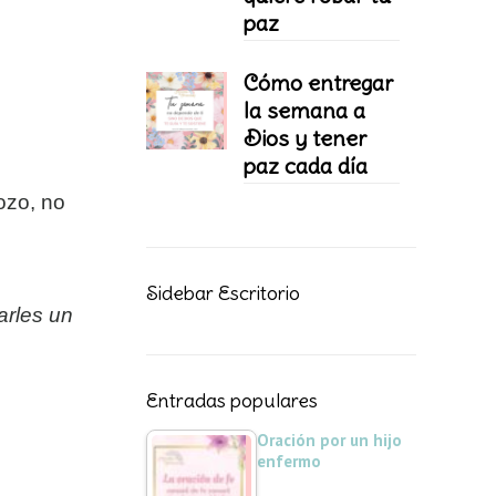
paz
Cómo entregar
la semana a
Dios y tener
paz cada día
gozo, no
Sidebar Escritorio
arles un
Entradas populares
Oración por un hijo
enfermo