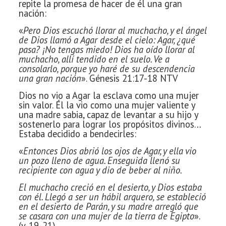
repite la promesa de hacer de él una gran
nación:
«
Pero Dios escuchó llorar al muchacho, y el ángel
de Dios llamó a Agar desde el cielo: Agar, ¿qué
pasa? ¡No tengas miedo! Dios ha oído llorar al
muchacho, allí tendido en el suelo. Ve a
consolarlo, porque yo haré de su descendencia
una gran nación
». Génesis 21:17-18 NTV
Dios no vio a Agar la esclava como una mujer
sin valor. Él la vio como una mujer valiente y
una madre sabia, capaz de levantar a su hijo y
sostenerlo para lograr los propósitos divinos…
Estaba decidido a bendecirles:
«
Entonces Dios abrió los ojos de Agar, y ella vio
un pozo lleno de agua. Enseguida llenó su
recipiente con agua y dio de beber al niño.
El muchacho creció en el desierto, y Dios estaba
con él. Llegó a ser un hábil arquero, se estableció
en el desierto de Parán, y su madre arregló que
se casara con una mujer de la tierra de Egipto
».
(v. 19-21).