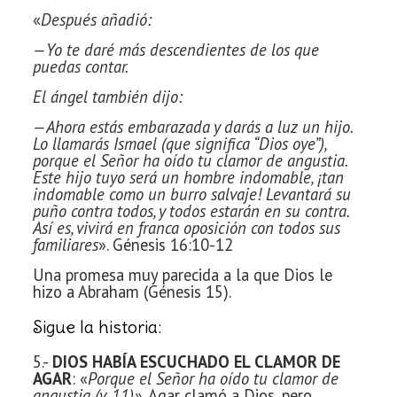
«
Después añadió:
—Yo te daré más descendientes de los que
puedas contar.
El ángel también dijo:
—Ahora estás embarazada y darás a luz un hijo.
Lo llamarás Ismael (que significa “Dios oye”),
porque el Señor ha oído tu clamor de angustia.
Este hijo tuyo será un hombre indomable, ¡tan
indomable como un burro salvaje! Levantará su
puño contra todos, y todos estarán en su contra.
Así es, vivirá en franca oposición con todos sus
familiares
». Génesis 16:10-12
Una promesa muy parecida a la que Dios le
hizo a Abraham (Génesis 15).
Sigue la historia:
5.-
DIOS HABÍA ESCUCHADO EL CLAMOR DE
AGAR
: «
Porque el Señor ha oído tu clamor de
angustia (v. 11)».
Agar clamó a Dios, pero