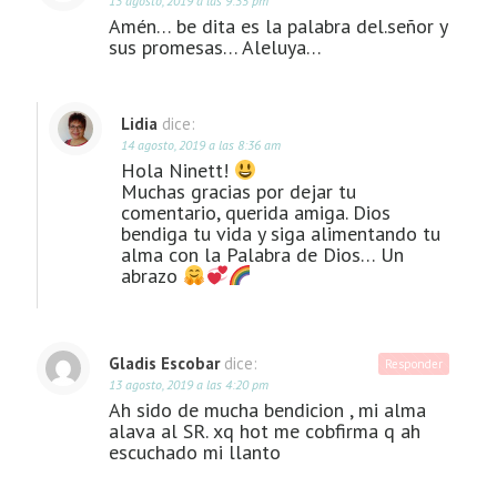
13 agosto, 2019 a las 9:35 pm
Amén… be dita es la palabra del.señor y
sus promesas… Aleluya…
Lidia
dice:
14 agosto, 2019 a las 8:36 am
Hola Ninett!
Muchas gracias por dejar tu
comentario, querida amiga. Dios
bendiga tu vida y siga alimentando tu
alma con la Palabra de Dios… Un
abrazo
Gladis Escobar
dice:
Responder
13 agosto, 2019 a las 4:20 pm
Ah sido de mucha bendicion , mi alma
alava al SR. xq hot me cobfirma q ah
escuchado mi llanto